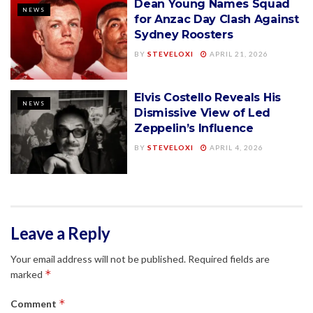
Dean Young Names Squad
NEWS
for Anzac Day Clash Against
Sydney Roosters
BY
STEVELOXI
APRIL 21, 2026
Elvis Costello Reveals His
NEWS
Dismissive View of Led
Zeppelin’s Influence
BY
STEVELOXI
APRIL 4, 2026
Leave a Reply
Your email address will not be published.
Required fields are
*
marked
*
Comment