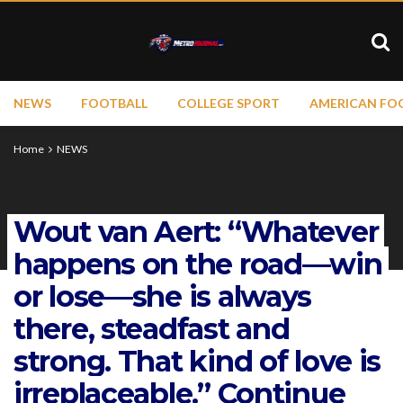
NEWS
FOOTBALL
COLLEGE SPORT
AMERICAN FO
Home
NEWS
Wout van Aert: “Whatever
happens on the road—win
or lose—she is always
there, steadfast and
strong. That kind of love is
irreplaceable.” Continue