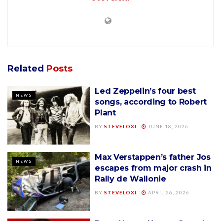
Related
Posts
Led Zeppelin’s four best
NEWS
songs, according to Robert
Plant
BY
STEVELOXI
JUNE 18, 2026
Max Verstappen’s father Jos
NEWS
escapes from major crash in
Rally de Wallonie
BY
STEVELOXI
APRIL 26, 2026