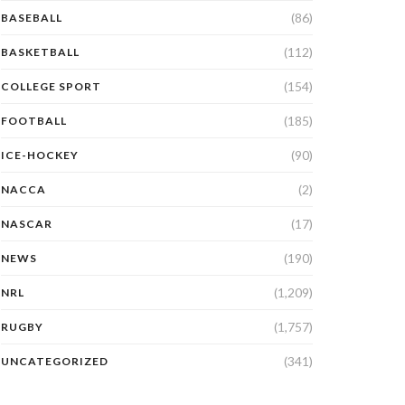
(86)
BASEBALL
(112)
BASKETBALL
(154)
COLLEGE SPORT
(185)
FOOTBALL
(90)
ICE-HOCKEY
(2)
NACCA
(17)
NASCAR
(190)
NEWS
(1,209)
NRL
(1,757)
RUGBY
(341)
UNCATEGORIZED