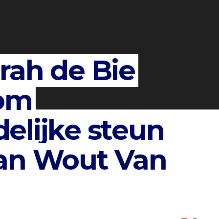
rah de Bie
 om
elijke steun
an Wout Van