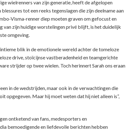
ge wielrenners van zijn generatie, heeft de afgelopen
blessures tot een reeks tegenslagen die zijn deelname aan
Jumbo-Visma-renner diep moeten graven om gefocust en
van zijn huidige worstelingen privé blijft, is het duidelijk
aaste omgeving.
ntieme blik in de emotionele wereld achter de tomeloze
eloze drive, stoïcijnse vastberadenheid en teamgerichte
ware strijder op twee wielen. Toch herinnert Sarah ons eraan
leen in de wedstrijden, maar ook in de verwachtingen die
t opgegeven. Maar hij moet weten dat hij niet alleen is”,
ngen ontketend van fans, medesporters en
edia bemoedigende en liefdevolle berichten hebben